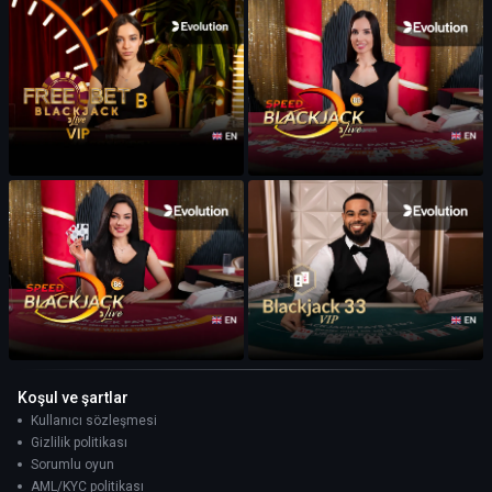
Koşul ve şartlar
Kullanıcı sözleşmesi
Gizlilik politikası
Sorumlu oyun
AML/KYC politikası