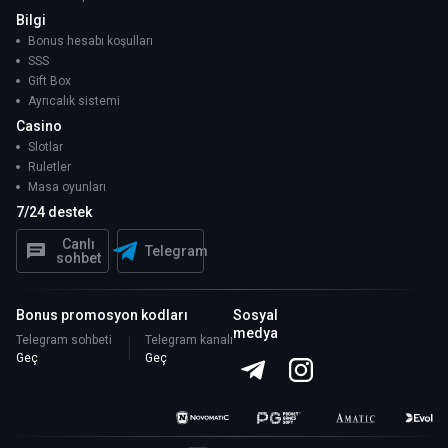
Bilgi
Bonus hesabı koşulları
SSS
Gift Box
Ayrıcalık sistemi
Casino
Slotlar
Ruletler
Masa oyunları
7/24 destek
Canlı
Telegram
sohbet
Bonus promosyon kodları
Sosyal
medya
Telegram sohbeti
Telegram kanalı
Geç
Geç